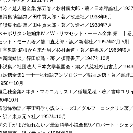
・訳／平凡社／1961年7月
畔吟／楚人冠全集 第五巻／杉村廣太郎・著／日本評論社／1937
怪談集 実話篇／田中貢太郎・著／改造社／1938年6月
怪談集 物語篇／田中貢太郎・著／改造社／1938年7月
スモポリタン短編集Ⅳ／W・サマセット・モーム全集 第二十巻
セット・モーム著／龍口直太郎・訳／新潮社／1957年2月 5刷
雨亭鬼談 箱根から来た男／杉村顕道・著／椿書房／1963年9月
治新聞綺談／篠田絋造・著 ／須藤書店／1947年10月
小説集／社団法人 日本文学報国会・編／八紘社杉山書店／1943
垣足穂全集1 一千一秒物語アンソロジー／稲垣足穂・著／書肆
958年10月
垣足穂全集2 ヰタ・マキニカリスⅠ／稲垣足穂・著／書肆ユリ
60年10月
宙恐怖物語／宇宙科学小説シリーズ1／グルフ・コンクリン著
・訳／東京元々社／1957年10月
間の手がまだ触れない／最新科学小説全集9／ロバート・シェ