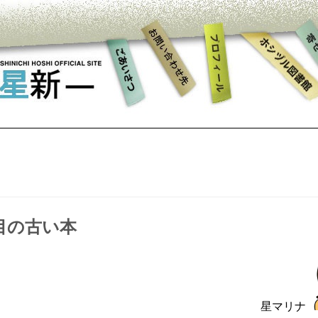
つ
目の古い本
星マリナ