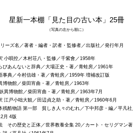
星新一本棚「見た目の古い本」25冊
（写真の左から順に）
シリーズ名／著者・編者・訳者・監修者／出版社／発行年月
釈 小唄控／木村荘八・監修／千紫會／1958年
らびあんないと辞典／大場正史・著／青蛙房／1961年
語事典／今村信雄・著／青蛙房／1959年 増補改訂版
異博物館／柴田宵曲・著／青蛙房／1963年
 妖異博物館／柴田宵曲・著／青蛙房／1963年7月
訳 江戸小咄大観／田辺貞之助・著／青蛙房／1960年6月
本残酷物語 第一部 貧しき人々のむれ／下中邦彦・編／平凡社／
2月 4版
法 その歴史と正体／世界教養全集 20／カート・セリグマン