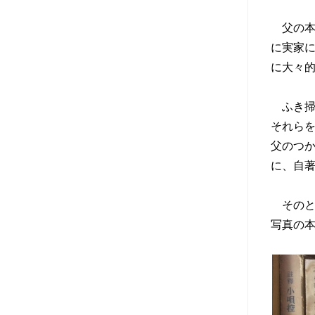
父の本
に実家
に大々
ふき掃
それらを
父のつ
に、自
そのと
写真の