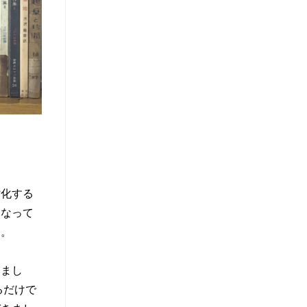
化する
になって
た。
みまし
るだけで