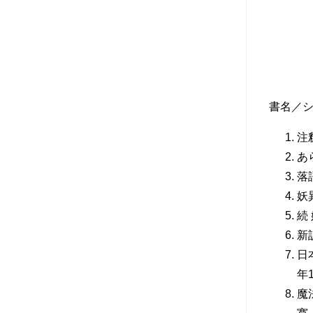
書名／
注
あ
落
妖
続
新
日
年1
魔