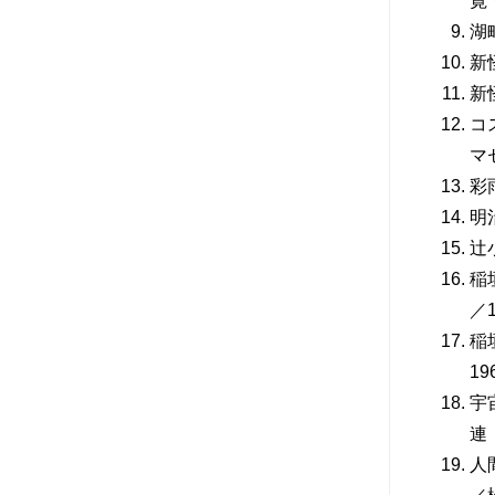
寛
湖
新
新
コ
マ
彩
明
辻
稲
／1
稲
19
宇
連
人