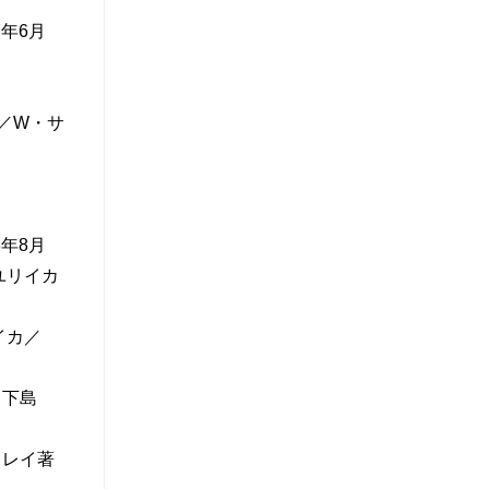
年6月
／W・サ
年8月
ユリイカ
イカ／
／下島
クレイ著