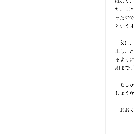
はなく
た。 こ
ったので
という
父は、
正し、
るように
期まで
もしか
しょうか
おおく