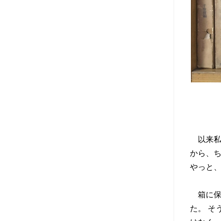
以来私
から、
やっと
箱に保
た。 そ