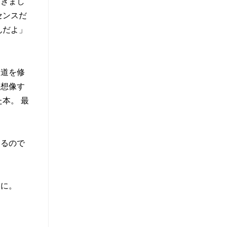
づきまし
センスだ
んだよ」
道を修
を想像す
本。 最
るので
うに。