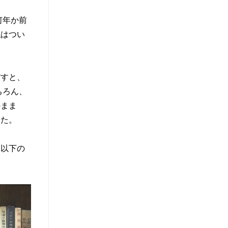
何年か前
私はつい
すと、
ちろん、
のまま
した。
以下の