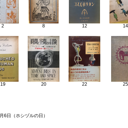
2
8
12
14
19
20
22
25
年9月6日（ホシヅルの日）