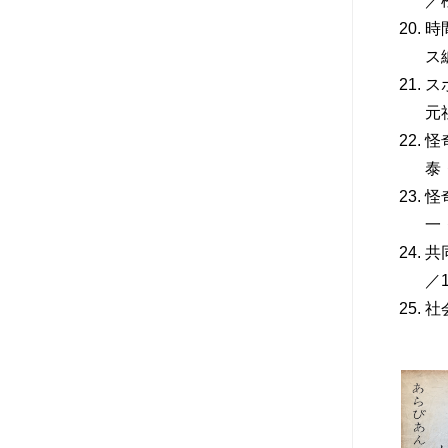
／
時
ス
ス
元
怪
泰
怪
一
共
／
社