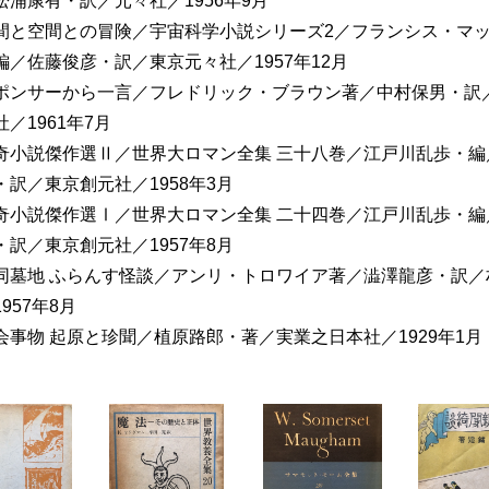
松浦康有・訳／元々社／1956年9月
間と空間との冒険／宇宙科学小説シリーズ2／フランシス・マ
編／佐藤俊彦・訳／東京元々社／1957年12月
ポンサーから一言／フレドリック・ブラウン著／中村保男・訳
社／1961年7月
奇小説傑作選Ⅱ／世界大ロマン全集 三十八巻／江戸川乱歩・編
・訳／東京創元社／1958年3月
奇小説傑作選Ⅰ／世界大ロマン全集 二十四巻／江戸川乱歩・編
・訳／東京創元社／1957年8月
同墓地 ふらんす怪談／アンリ・トロワイア著／澁澤龍彦・訳／
1957年8月
会事物 起原と珍聞／植原路郎・著／実業之日本社／1929年1月