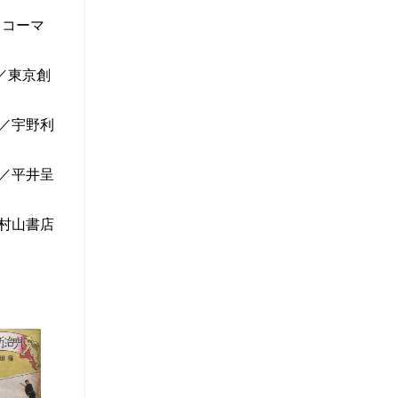
ッコーマ
／東京創
／宇野利
／平井呈
村山書店