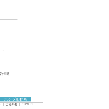
えし
傑作選
ホシヅル動画
ー
｜
会社概要
｜
ENGLISH