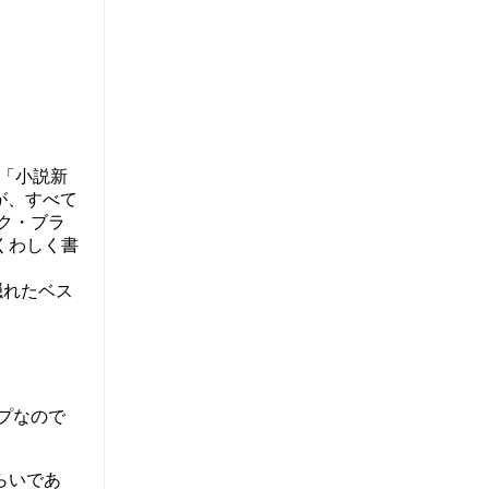
年「小説新
が、すべて
ク・ブラ
くわしく書
隠れたベス
プなので
らいであ