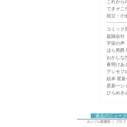
これから
できそこ
祖父・小
コミック
盗賊会社
宇宙の
ほら男爵
おかしな
夜明けあ
アシモフ
絵本 星
星新一ショ
ひらめき
過去のニュー
ホシヅル図書館
｜
プロフ