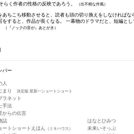
おそらく作者の性格の反映であろう。
（出不精な作風）
をあちこち移動させると、読者も頭の切り換えをしなければな
写をすると、作品が長くなる。 一幕物のドラマだと、短編とし
。
（『ノックの音が』あとがき）
月
ンバー
の人
はじまり
決定版 星新一ショートショート
プラネット
た手法
星からの伝言
物誌
はなとひみつ
ョートショートえほん
未来いそっぷ
（ミキハウス）