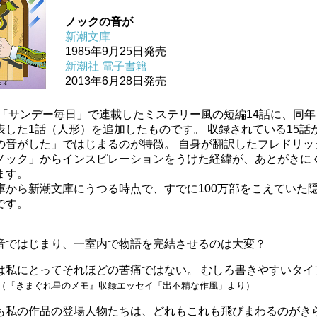
ノックの音が
新潮文庫
1985年9月25日発売
新潮社 電子書籍
2013年6月28日発売
年に「サンデー毎日」で連載したミステリー風の短編14話に、同
表した1話（人形）を追加したものです。 収録されている15話
の音がした」ではじまるのが特徴。 自身が翻訳したフレドリッ
ノック」からインスピレーションをうけた経緯が、あとがきに
ます。
庫から新潮文庫にうつる時点で、すでに100万部をこえていた
です。
音ではじまり、一室内で物語を完結させるのは大変？
は私にとってそれほどの苦痛ではない。 むしろ書きやすいタイ
（『きまぐれ星のメモ』収録エッセイ「出不精な作風」より）
も私の作品の登場人物たちは、どれもこれも飛びまわるのがき