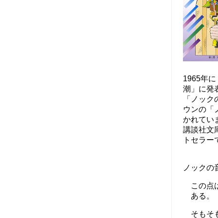
1965
潮」に発
「ノック
ウンの「
かれてい
講談社文
トセラー
ノックの
この点
ある。
そもそ