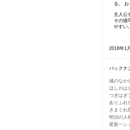
る。 
主人公
その描
やすい
2018年1
バックナ
城のなか
ほしの
つぎはぎ
ありふれ
きまぐれ
明治の人
星新一シ