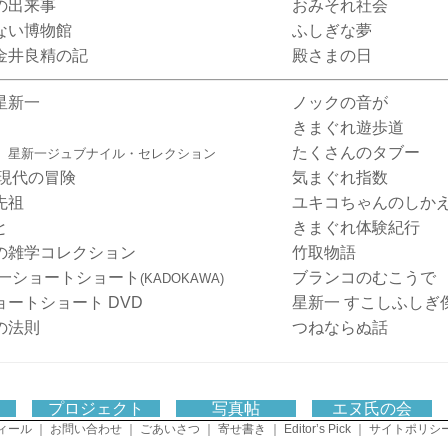
の出来事
おみそれ社会
ない博物館
ふしぎな夢
金井良精の記
殿さまの日
星新一
ノックの音が
きまぐれ遊歩道
声
たくさんのタブー
星新一ジュブナイル・セレクション
 現代の冒険
気まぐれ指数
先祖
ユキコちゃんのしか
と
きまぐれ体験紀行
の雑学コレクション
竹取物語
新一ショートショート
ブランコのむこうで
(KADOKAWA)
ートショート DVD
星新一 すこしふしぎ
の法則
つねならぬ話
ス
プロジェクト
写真帖
エヌ氏の会
ィール
｜
お問い合わせ
｜
ごあいさつ
｜
寄せ書き
｜
Editor’s Pick
｜
サイトポリシ