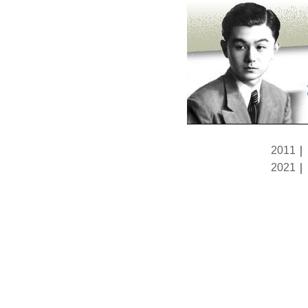
2011
｜
2021
｜