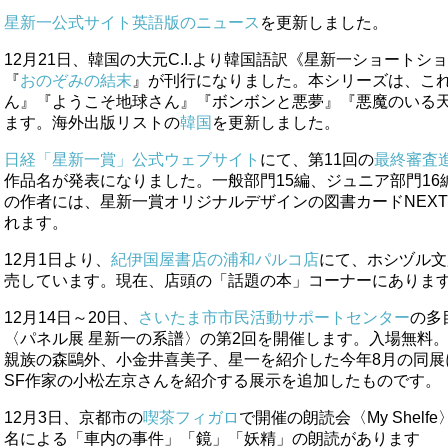
星新一公式サイト英語版のニュース
を更新しました。
12月21日、韓国の大元C.I.より韓国語訳《星新一ショートシ
『
おのぞみの結末
』が刊行になりました。本シリーズは、こ
ん』『ようこそ地球さん』『ボンボンと悪夢』『悪魔のいる
ます。海外出版リストの
韓国
を更新しました。
日経「星新一賞」公式ウェブサイト
にて、第11回の
最終審査
作品名が発表になりました。一般部門15編、ジュニア部門16
の作者には、星新一賞オリジナルデザインの図書カードNEXT（
れます。
12月1日より、
紀伊国屋書店の浦和パルコ店
にて、ホシヅル文
売しています。現在、店頭の「話題の本」コーナーにありま
12月14日～20日、
さいたま市市民活動サポートセンター
の多
〈パネル展 星新一の系譜〉の第2回を開催します。入場無料
親族の森鷗外、小金井喜美子、星一を紹介した今年8月の同展
SF作家の小松左京さんを紹介する展示を追加したものです。
12月3日、京都市の
喫茶フィガロ
で開催の朗読会〈My Shelf
名による「車内の事件」「鏡」「妖精」の朗読があります