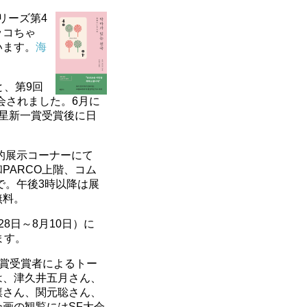
リーズ第4
ッコちゃ
います。
海
と、第9回
会されました。6月に
星新一賞受賞後に日
的展示コーナーにて
PARCO上階、コム
で。午後3時以降は展
無料。
28日～8月10日）に
ます。
新一賞受賞者によるトー
は、津久井五月さん、
凛さん、関元聡さん、
画の観覧にはSF大会