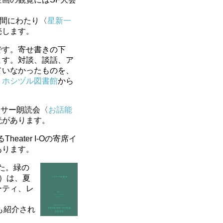
日間にわたり〈
星新一
売します。
です。寄せ書きの下
ます。対談、談話、ア
ていなかったものを、
、
ホシヅル図書館
から
ンサー朗読会〈
お話能
読があります。
ater I-Oの寄席イ
あります。
た。緑の
）は、夏
ーティ、レ
も紹介され