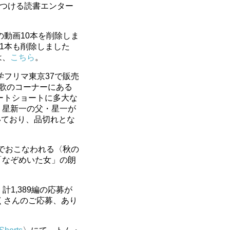
見つける読書エンター
の動画10本を削除しま
動画1本も削除しました
は、
こちら
。
学フリマ東京37で販売
歌のコーナーにある
ートショートに多大な
、星新一の父・星一が
いており、品切れとな
でおこなわれる〈秋の
「なぞめいた女」の朗
計1,389編の応募が
たくさんのご応募、あり