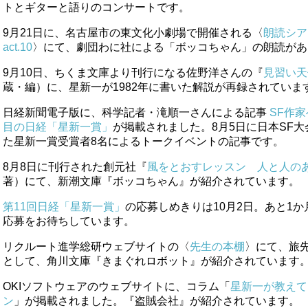
トとギターと語りのコンサートです。
9月21日に、名古屋市の東文化小劇場で開催される〈
朗読シア
act.10
〉にて、劇団わに社による「ボッコちゃん」の朗読があ
9月10日、ちくま文庫より刊行になる佐野洋さんの『
見習い天
蔵・編）に、星新一が1982年に書いた解説が再録されていま
日経新聞電子版に、科学記者・滝順一さんによる記事
SF作
目の日経「星新一賞」
が掲載されました。8月5日に日本SF大会
た星新一賞受賞者8名によるトークイベントの記事です。
8月8日に刊行された創元社『
風をとおすレッスン 人と人の
著）にて、新潮文庫『ボッコちゃん』が紹介されています。
第11回日経「星新一賞」
の応募しめきりは10月2日。あと1
応募をお待ちしています。
リクルート進学総研ウェブサイトの〈
先生の本棚
〉にて、旅
として、角川文庫『きまぐれロボット』が紹介されています
OKIソフトウェアのウェブサイトに、コラム「
星新一が教えて
ン
」が掲載されました。『盗賊会社』が紹介されています。