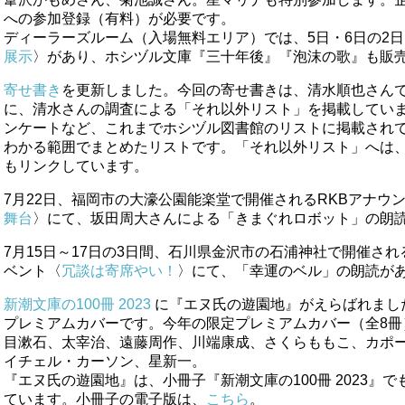
への参加登録（有料）が必要です。
ディーラーズルーム（入場無料エリア）では、5日・6日の2
展示
〉があり、ホシヅル文庫『三十年後』『泡沫の歌』も販
寄せ書き
を更新しました。今回の寄せ書きは、清水順也さん
に、清水さんの調査による「それ以外リスト」を掲載してい
ンケートなど、これまでホシヅル図書館のリストに掲載され
わかる範囲でまとめたリストです。「それ以外リスト」へは
もリンクしています。
7月22日、福岡市の大濠公園能楽堂で開催されるRKBアナウ
舞台
〉にて、坂田周大さんによる「きまぐれロボット」の朗
7月15日～17日の3日間、石川県金沢市の石浦神社で開催されるThe
ベント〈
冗談は寄席やい！
〉にて、「幸運のベル」の朗読が
新潮文庫の100冊 2023
に『エヌ氏の遊園地』がえらばれまし
プレミアムカバーです。今年の限定プレミアムカバー（全8冊
目漱石、太宰治、遠藤周作、川端康成、さくらももこ、カポ
イチェル・カーソン、星新一。
『エヌ氏の遊園地』は、小冊子『新潮文庫の100冊 2023』で
ています。小冊子の電子版は、
こちら
。