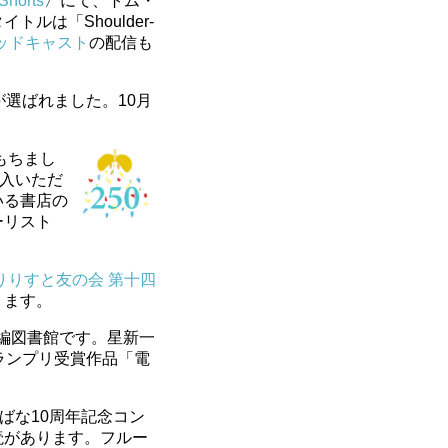
Shorts
〉にて、トム・
は「Shoulder-
ッドキャスト
の配信も
が選ばれました。10月
もちまし
購入いただ
いる書店の
ーリスト
りりすと友の会 第十四
ります。
短編図書館です。星新一
ランプリ受賞作品「電
ばな10周年記念コン
読があります。フルー