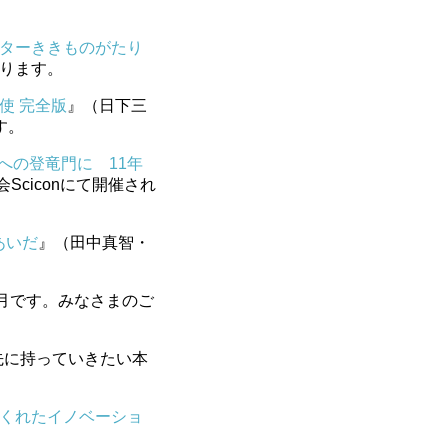
ターききものがたり
ります。
使 完全版
』（日下三
す。
家への登竜門に 11年
Sciconにて開催され
あいだ
』（田中真智・
か月です。みなさまのご
先に持っていきたい本
。
くれたイノベーショ