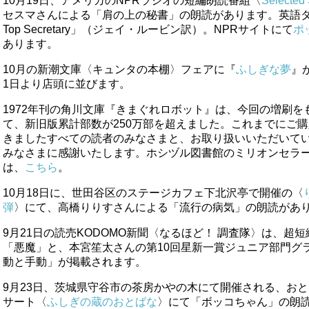
10月19日、アメリカのNPRラジオの短編朗読番組〈
Selected 
セスマさんによる「肩の上の秘書」の朗読があります。英語タイトル
Top Secretary」（ジェイ・ルービン訳）。NPRサイトにて
ポ
あります。
10月の新潮文庫〈キュンタの本棚〉フェアに『
ふしぎな夢
』
1日より店頭に並びます。
1972年刊の角川文庫『きまぐれロボット』は、今回の増刷を
て、新旧版累計部数が250万部を超えました。これまでにご
きましたすべての読者のみなさまと、お取り扱いいただいて
みなさまに感謝いたします。ホシヅル図書館のミリオンセラ
は、
こちら
。
10月18日に、世田谷区のステージカフェ下北沢亭で開催の〈
弾
〉にて、高橋りりすさんによる「流行の病気」の朗読があ
9月21日の読売KODOMO新聞〈なるほど！ 調査隊〉は、超
「悪魔」と、本宮笙太さんの第10回星新一賞ジュニア部門グ
動と手動」が掲載されます。
9月23日、茨城県守谷市の茶房かやの木にて開催される、おと
サート〈
ふしぎの蔵のおとばな
〉にて「ボッコちゃん」の朗