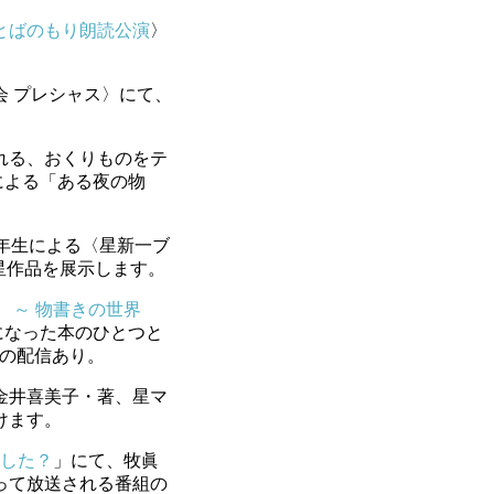
とばのもり朗読公演
〉
会 プレシャス〉にて、
される、おくりものをテ
による「ある夜の物
6年生による〈星新一ブ
星作品を展示します。
 ～ 物書きの世界
になった本のひとつと
での配信あり。
金井喜美子・著、星マ
けます。
した？
」にて、牧眞
って放送される番組の