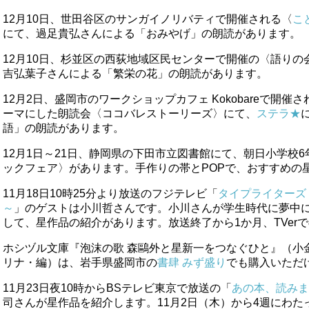
12月10日、世田谷区のサンガイノリバティで開催される〈
こ
にて、過足貴弘さんによる「おみやげ」の朗読があります。
12月10日、杉並区の西荻地域区民センターで開催の〈語りの
吉弘葉子さんによる「繁栄の花」の朗読があります。
12月2日、盛岡市のワークショップカフェ Kokobareで開催
ーマにした朗読会〈ココバレストーリーズ〉にて、
ステラ★
語」の朗読があります。
12月1日～21日、静岡県の下田市立図書館にて、朝日小学校
ックフェア〉があります。手作りの帯とPOPで、おすすめの
11月18日10時25分より放送のフジテレビ「
タイプライターズ
～
」のゲストは小川哲さんです。小川さんが学生時代に夢中
して、星作品の紹介があります。放送終了から1か月、TVer
ホシヅル文庫『泡沫の歌 森鷗外と星新一をつなぐひと』（小
リナ・編）は、岩手県盛岡市の
書肆 みず盛り
でも購入いただ
11月23日夜10時からBSテレビ東京で放送の「
あの本、読みま
司さんが星作品を紹介します。11月2日（木）から4週にわた