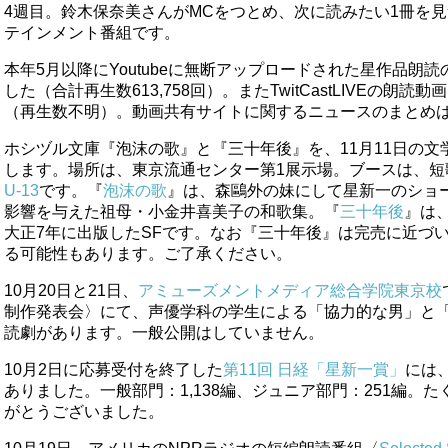
4週目。鈴木保奈美さんがMCをつとめ、次に読みたい1冊を
テインメント番組です。
本年5月以降にYoutubeに無断アップロードされた星作品朗読
した（合計再生数613,758回）。またTwitCastLIVEの朗読
（再生数不明）。動画共有サイトに関するニュースのまとめ
ホシヅル文庫『泡沫の歌』と『三十年後』を、11月11日の文
します。場所は、東京流通センター第1展示場。ブースは、短
U-13
です。『
泡沫の歌
』は、森鷗外の妹にして星新一のショ
影響を与えた祖母・小金井喜美子の和歌集。『
三十年後
』は
大正7年に出版したSFです。なお『三十年後』は完売に近づ
る可能性もあります。ご了承ください。
10月20日と21日、
アミューズメントメディア総合学院東京校
制作発表会〉にて、声優学科の学生による「協力的な男」と
読劇があります。一般公開はしていません。
10月2日に応募受付を終了した
第11回 日経「星新一賞」
には、
ありました。一般部門：1,138編、ジュニア部門：251編。
がとうございました。