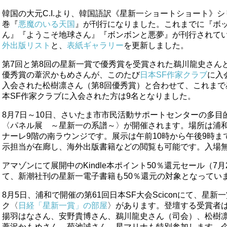
韓国の大元C.I.より、韓国語訳《星新一ショートショート》シ
巻『
悪魔のいる天国
』が刊行になりました。これまでに『ボ
ん』『ようこそ地球さん』『ボンボンと悪夢』が刊行されて
外出版リスト
と、
表紙ギャラリー
を更新しました。
第7回と第8回の星新一賞で優秀賞を受賞された鵜川龍史さん
優秀賞の葦沢かもめさんが、このたび
日本SF作家クラブ
に入
入会された松樹凛さん（第8回優秀賞）と合わせて、これまで
本SF作家クラブに入会された方は9名となりました。
8月7日～10日、さいたま市市民活動サポートセンターの多目
〈パネル展 ～星新一の系譜～〉が開催されます。場所は浦和
ナーレ9階の南ラウンジです。展示は午前10時から午後9時ま
示担当が在廊し、海外出版書籍などの閲覧も可能です。入場
アマゾンにて展開中のKindle本ポイント50％還元セール（7月
て、新潮社刊の星新一電子書籍も50％還元の対象となってい
8月5日、浦和で開催の第61回日本SF大会Sciconにて、星
ク〈
日経「星新一賞」の部屋
〉があります。登壇する受賞者
揚羽はなさん、安野貴博さん、鵜川龍史さん（司会）、松樹
葦沢かもめさん、菊池誠さん。星マリナも特別参加します。企