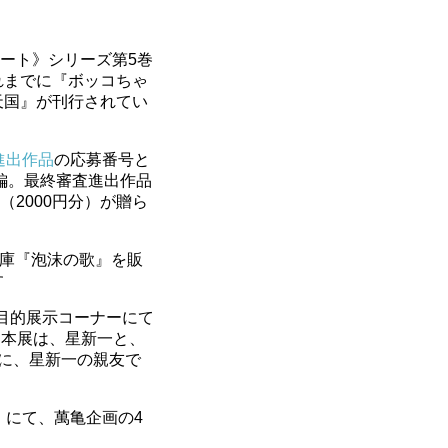
ョート》シリーズ第5巻
れまでに『ボッコちゃ
天国』が刊行されてい
進出作品
の応募番号と
編。最終審査進出作品
2000円分）が贈ら
庫『泡沫の歌』を販
す
目的展示コーナーにて
。本展は、星新一と、
に、星新一の親友で
e〉にて、萬亀企画の4